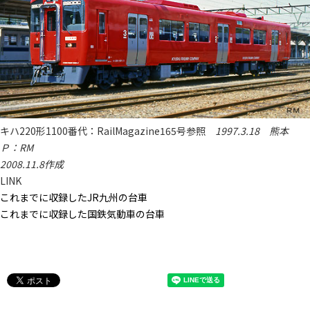
キハ220形1100番代：RailMagazine165号参照
1997.3.18 熊本
Ｐ：RM
2008.11.8作成
LINK
これまでに収録したJR九州の台車
これまでに収録した国鉄気動車の台車