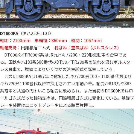
DT600KA
（キハ220-1101）
軸距：2100mm 車輪径：860mm 軌間：1067mm
軸箱支持：
円錐積層ゴム式
枕ばね：空気ばね（ボルスタレス）
DT600K／TR600K系はJR九州キハ200・220形気動車の台車であ
る。国鉄キハ183系500番代のDT53／TR239系の流れを汲むボルスタ
レス台車で、増備によりいくつかの派生形式が誕生している。
このDT600KAは1997年に登場したキハ200形100・1100番代および
キハ220形1100番代以降で採用されている動台車。軸受が813系や883
系電車と共通の円すいころ軸受に改められ、また当初の
DT600K
ではロ
ールゴム式だった軸箱支持は、円錐積層ゴム式に変化している。基礎ブ
レーキ装置はユニットブレーキによる踏面片押し。