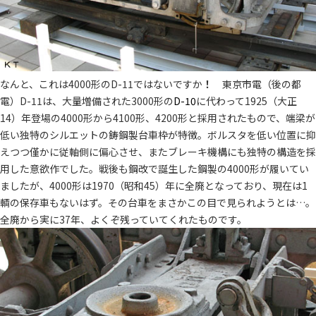
なんと、これは4000形のD-11ではないですか
！
東京市電（後の都
電）D-11は、大量増備された3000形の
D-10
に代わって1925（大正
14）年登場の4000形から4100形、4200形と採用されたもので、端梁が
低い独特のシルエットの鋳鋼製台車枠が特徴。ボルスタを低い位置に抑
えつつ僅かに従軸側に偏心させ、またブレーキ機構にも独特の構造を採
用した意欲作でした。戦後も鋼改で誕生した鋼製の4000形が履いてい
ましたが、4000形は1970（昭和45）年に全廃となっており、現在は1
輌の保存車もないはず。その台車をまさかこの目で見られようとは…。
全廃から実に37年、よくぞ残っていてくれたものです。