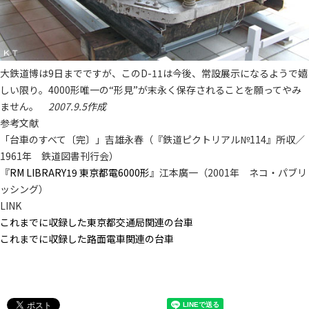
大鉄道博は9日までですが、このD-11は今後、常設展示になるようで嬉
しい限り。4000形唯一の“形見”が末永く保存されることを願ってやみ
ません。
2007.9.5作成
参考文献
「台車のすべて〔完〕」吉雄永春（『鉄道ピクトリアル№114』所収／
1961年 鉄道図書刊行会）
『
RM LIBRARY19 東京都電6000形
』江本廣一（2001年 ネコ・パブリ
ッシング）
LINK
これまでに収録した東京都交通局関連の台車
これまでに収録した路面電車関連の台車