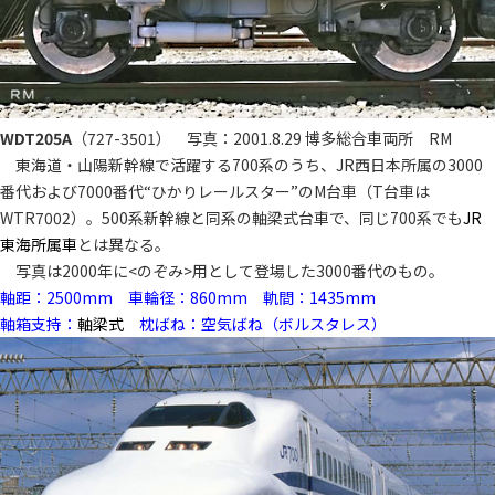
WDT205A
（727-3501） 写真：2001.8.29 博多総合車両所 RM
東海道・山陽新幹線で活躍する700系のうち、JR西日本所属の3000
番代および7000番代“ひかりレールスター”のM台車（T台車は
WTR7002）。500系新幹線と同系の軸梁式台車で、同じ700系でも
JR
東海所属車
とは異なる。
写真は2000年に<のぞみ>用として登場した3000番代のもの。
軸距：2500mm 車輪径：860mm 軌間：1435mm
軸箱支持：
軸梁式
枕ばね：空気ばね（ボルスタレス）