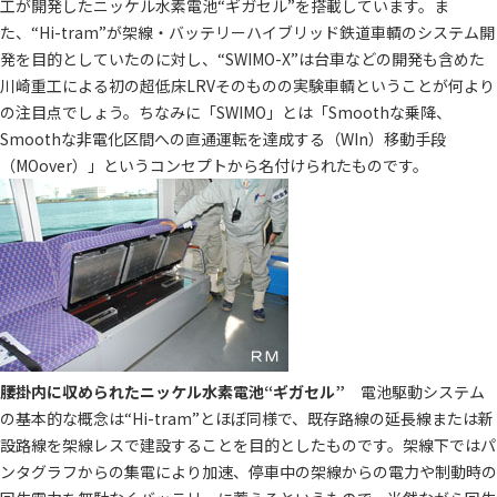
工が開発したニッケル水素電池“ギガセル”を搭載しています。ま
た、“Hi-tram”が架線・バッテリーハイブリッド鉄道車輌のシステム開
発を目的としていたのに対し、“SWIMO-X”は台車などの開発も含めた
川崎重工による初の超低床LRVそのものの実験車輌ということが何より
の注目点でしょう。ちなみに「SWIMO」とは「Smoothな乗降、
Smoothな非電化区間への直通運転を達成する（WIn）移動手段
（MOover）」というコンセプトから名付けられたものです。
腰掛内に収められたニッケル水素電池“ギガセル”
電池駆動システム
の基本的な概念は“Hi-tram”とほぼ同様で、既存路線の延長線または新
設路線を架線レスで建設することを目的としたものです。架線下ではパ
ンタグラフからの集電により加速、停車中の架線からの電力や制動時の