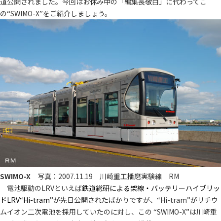
道公開されました。今回はお休み中の「編集長敬白」に代わってこ
の“SWIMO-X”をご紹介しましょう。
SWIMO-X
写真：2007.11.19 川崎重工播磨実験線 RM
電池駆動のLRVといえば
鉄道総研による架線・バッテリーハイブリッ
ドLRV“Hi-tram”
が先日公開されたばかりですが、“Hi-tram”がリチウ
ムイオン二次電池を採用していたのに対し、この “SWIMO-X”は川崎重