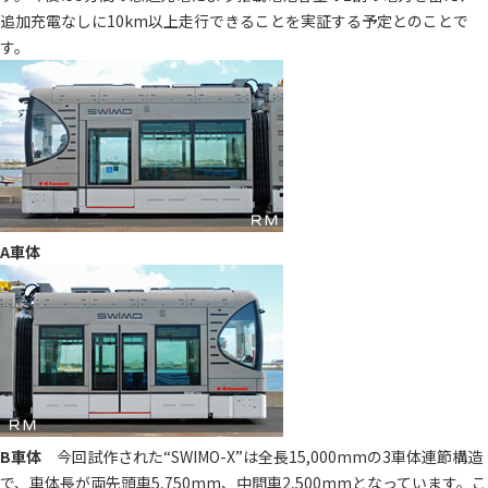
追加充電なしに10km以上走行できることを実証する予定とのことで
す。
A車体
B車体
今回試作された“SWIMO-X”は全長15,000mmの3車体連節構造
で、車体長が両先頭車5,750mm、中間車2,500mmとなっています。こ