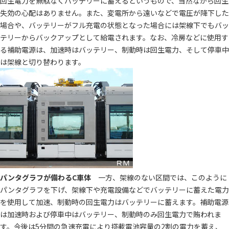
回生電力を無駄なくバッテリーに蓄えるというもので、当然ながら回生
失効の心配はありません。また、変電所から遠いなどで電圧が降下した
場合や、バッテリーがフル充電の状態となった場合には架線下でもバッ
テリーからバックアップとして給電されます。なお、冷房などに使用す
る補助電源は、加速時はバッテリー、制動時は回生電力、そして停車中
は架線と切り替わります。
パンタグラフが備わるC車体
一方、架線のない区間では、このように
パンタグラフを下げ、架線下や充電設備などでバッテリーに蓄えた電力
を使用して加速、制動時の回生電力はバッテリーに蓄えます。補助電源
は加速時および停車中はバッテリー、制動時のみ回生電力で賄われま
す。今後は5分間の急速充電により搭載電池容量の2割の電力を蓄え、