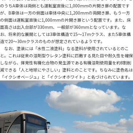
のうちA車体は両側とも運転室直後に1,000mmの片開き扉の配置です
が、B車体は一方の側面は車体中央に1,200mmの両開き扉、もう一方
の側面は運転室直後に1,000mmの片開き扉という配置です。また、床
面高さは出入台部が330mm、一般部が360mmとなっています。な
お、将来的な展開としては3車体構造で15～17mクラス、また5車体構
造で20～30mクラスのものが想定されているようです。
なお、塗装には「水性二液塗料」なる塗料が使用されているとのこ
と。これは従来の溶剤型ウレタン塗料に匹敵する見た目や耐久性を確保
しながら、揮発性有機化合物の発生源である有機溶剤使用量を約8割削
減できる「人と地球にやさしい」塗料とのことです。ちなみに塗色名は
「イクシオベージュ」と「イクシオホワイト」と名づけられています。