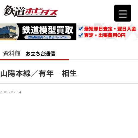
資料館
お立ち台通信
山陽本線／有年─相生
2008.07.14