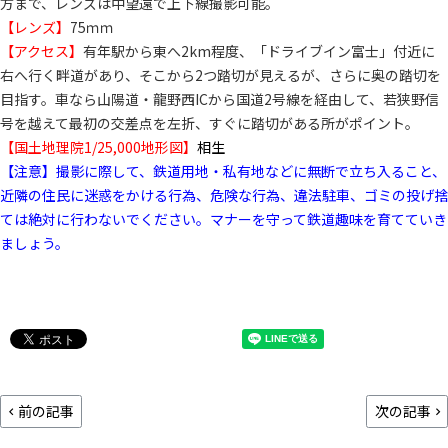
方まで、レンズは中望遠で上下線撮影可能。
【レンズ】
75ｍｍ
【アクセス】
有年駅から東へ2km程度、「ドライブイン富士」付近に
右へ行く畔道があり、そこから2つ踏切が見えるが、さらに奥の踏切を
目指す。車なら山陽道・龍野西ICから国道2号線を経由して、若狭野信
号を越えて最初の交差点を左折、すぐに踏切がある所がポイント。
【国土地理院1/25,000地形図】
相生
【注意】撮影に際して、鉄道用地・私有地などに無断で立ち入ること、
近隣の住民に迷惑をかける行為、危険な行為、違法駐車、ゴミの投げ捨
ては絶対に行わないでください。マナーを守って鉄道趣味を育てていき
ましょう。
前の記事
次の記事