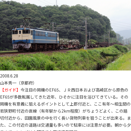
2008.6.28
山本秀一（京都府）
【ガイド】
今注目の岡機のEF65、ＪＲ西日本および高崎区から原色の
EF65が多数転属してきた近年、ひそかに注目を浴びてきている。その
岡機を有意義に狙えるポイントとして上郡付近と、ここ有年～相生間の
若狭野町付近の直線（有年駅から2km程度）がちょうどよく、この踏
切付近から、田園風景の中を行く長い貨物列車を狙うことが出来る。ま
た、この付近の道路は交通量も多いので駐車には注意が必要。朝から夕