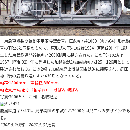
東急車輌製の気動車用菱枠型台車。国鉄キハ41000（キハ04）形気動
車のTR26と同系のもので、原形式のTS-102は1954（昭和29）年に誕
生した東武鉄道熊谷線キハ2000形用に製造された。このTS-102Aは
1957（昭和32）年に登場した加越能鉄道加越線キハ125・126用として
製造されたもの。この2輌は加越線廃止後は関東鉄道に譲渡され、鉾田
線（後の鹿島鉄道）キハ430形となっている。
軸距:1800mm 車輪径:860mm
軸箱支持:軸箱守（軸ばね） 枕ばね:板ばね
写真:2006.5.5 石岡 名取紀之
鹿島鉄道キハ431。兄弟関係の東武キハ2000とは瓜二つのデザインであ
る。
2006.6.9作成 2007.5.31更新