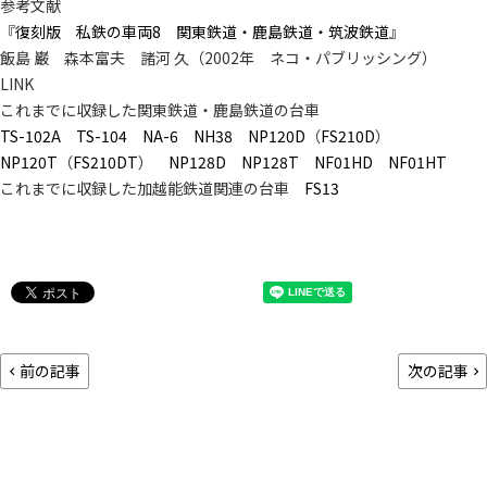
参考文献
『
復刻版 私鉄の車両8 関東鉄道・鹿島鉄道・筑波鉄道
』
飯島 巌 森本富夫 諸河 久（2002年 ネコ・パブリッシング）
LINK
これまでに収録した関東鉄道・鹿島鉄道の台車
TS-102A
TS-104
NA-6
NH38
NP120D
（
FS210D
）
NP120T
（
FS210DT
）
NP128D
NP128T
NF01HD
NF01HT
これまでに収録した加越能鉄道関連の台車
FS13
前の記事
次の記事