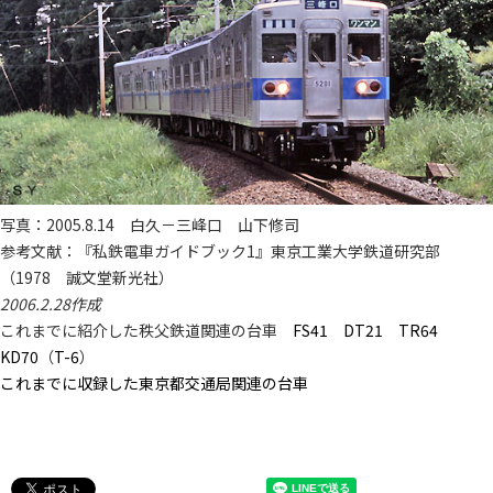
写真：2005.8.14 白久－三峰口 山下修司
参考文献：『私鉄電車ガイドブック1』東京工業大学鉄道研究部
（1978 誠文堂新光社）
2006.2.28作成
これまでに紹介した秩父鉄道関連の台車
FS41
DT21
TR64
KD70
（
T-6
）
これまでに収録した東京都交通局関連の台車