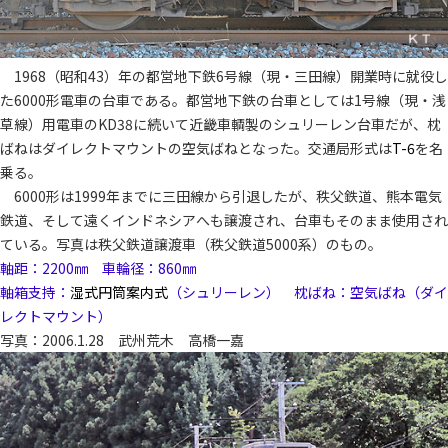
1968（昭和43）年の都営地下鉄6号線（現・三田線）開業時に就役し
た6000形電車の台車である。都営地下鉄の台車としては1号線（現・浅
草線）用電車のKD38に続いて近畿車輌製のシュリーレン台車だが、枕
ばねはダイレクトマウントの空気ばねとなった。交通局形式は
T-6
を名
乗る。
6000形は1999年までに三田線から引退したが、秩父鉄道、熊本電気
鉄道、そして遠くインドネシアへも譲渡され、台車もそのまま使用され
ている。写真は秩父鉄道譲渡車（秩父鉄道5000系）のもの。
軸距：2200㎜ 車輪径：860㎜
軸箱支持：
湿式円筒案内式
（シュリーレン） 枕ばね：空気ばね（ダイ
レクトマウント）
写真：2006.1.28 武州荒木 高橋一嘉