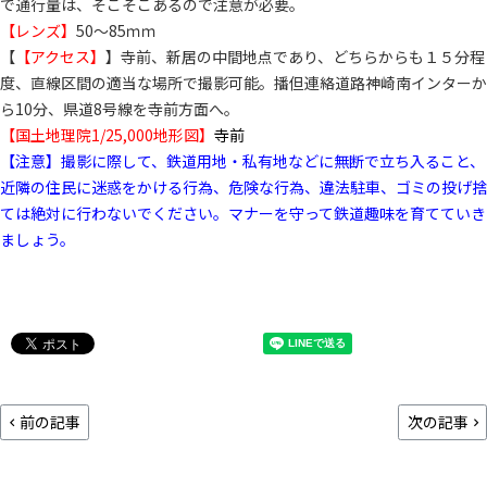
で通行量は、そこそこあるので注意が必要。
【レンズ】
50～85ｍｍ
【
【アクセス】
】寺前、新居の中間地点であり、どちらからも１５分程
度、直線区間の適当な場所で撮影可能。播但連絡道路神崎南インターか
ら10分、県道8号線を寺前方面へ。
【国土地理院1/25,000地形図】
寺前
【注意】撮影に際して、鉄道用地・私有地などに無断で立ち入ること、
近隣の住民に迷惑をかける行為、危険な行為、違法駐車、ゴミの投げ捨
ては絶対に行わないでください。マナーを守って鉄道趣味を育てていき
ましょう。
前の記事
次の記事