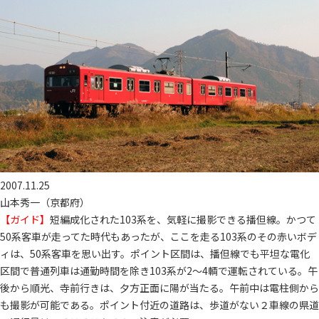
2007.11.25
山本秀一（京都府）
【ガイド】
短編成化された103系を、気軽に撮影できる播但線。かつて
50系客車が走ってた時代もあったが、ここを走る103系のその赤いボデ
ィは、50系客車を思い出す。ポイント区間は、播但線でも平坦な電化
区間で普通列車は通勤時間を除き103系が2～4輌で運転されている。午
後から順光、寺前行きは、夕方正面に陽が当たる。午前中は電柱側から
も撮影が可能である。ポイント付近の道路は、歩道がない２車線の県道