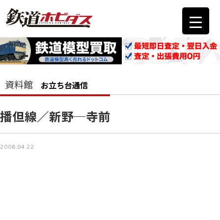
資料館
お立ち台通信
播但線／新野─寺前
2008.04.22