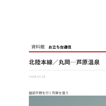
資料館
お立ち台通信
北陸本線／丸岡─芦原温泉
2008.03.28
越前平野を行く列車を狙う