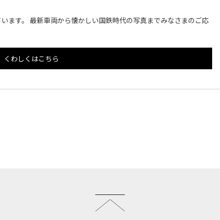
います。 最新車両から懐かしい国鉄時代の写真までみなさまのご応
くわしくはこちら
このページのトップへ