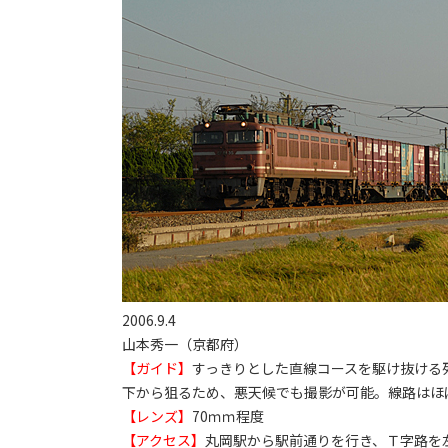
2006.9.4
山本秀一（京都府）
【ガイド】
すっきりとした直線コースを駆け抜ける
下から狙るため、悪天候でも撮影が可能。線路はほ
【レンズ】
70ｍｍ程度
【アクセス】
丸岡駅から駅前通りを行き、Ｔ字路を