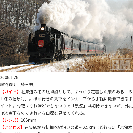
2008.1.28
藤谷義明（埼玉県）
【ガイド】
北海道の冬の風物詩として、すっかり定着した感のある「Ｓ
Ｌ冬の湿原号」。標茶行きの列車をインカーブから手軽に撮影できるポ
イント。勾配はそれほどでもないので「黒煙」は期待できないが、外気
は氷点下なのできれいな白煙を見せてくれる。
【レンズ】
105mm
【アクセス】
遠矢駅から釧網本線沿いの道を2.5kmほど行った「岩保木