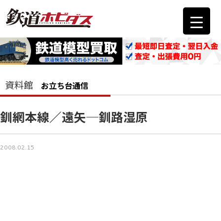
資料館
お立ち台通信
釧網本線／遠矢─釧路湿原
2008.02.15