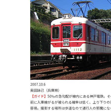
2007.10.6
奥田詠己（兵庫県）
【ガイド】
50‰の急勾配が線内にある神戸電鉄。
前に入庫線がるが被られる確率は低く、上り下りの
容易。撮影する場所は歩道なので通行人の邪魔にな