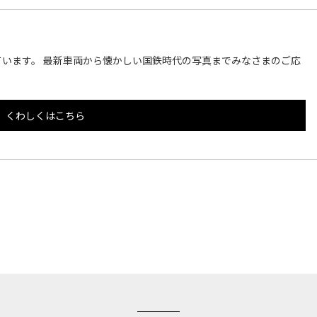
います。 最新車両から懐かしい国鉄時代の写真までみなさまのご応
くわしくはこちら
このページのトップへ