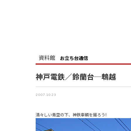
資料館
お立ち台通信
神戸電鉄／鈴蘭台─鵯越
2007.10.23
清々しい青空の下、神鉄車輌を撮ろう!