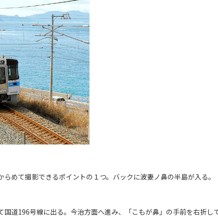
からめて撮影できるポイントの１つ。バックに波妻ノ鼻の半島が入る。
て国道196号線に出る。今治方面へ進み、「こもが鼻」の手前を右折し