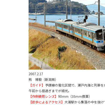
2007.2.17
熊 博毅（新潟県）
【ガイド】
予讃線の電化区間で、瀬戸内海と列車を
午前から昼過ぎまでが順光。
【作例使用レンズ】
90mm（35ｍｍ換算）
【徒歩によるアクセス】
大浦駅から集落の中を抜け