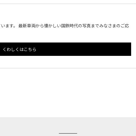
います。 最新車両から懐かしい国鉄時代の写真までみなさまのご応
くわしくはこちら
このページのトップへ