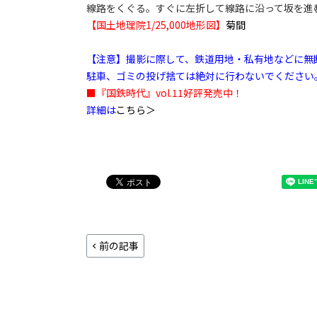
線路をくぐる。すぐに左折して線路に沿って坂を進
【国土地理院1/25,000地形図】
菊間
【注意】撮影に際して、鉄道用地・私有地などに無
駐車、ゴミの投げ捨ては絶対に行わないでください
■『国鉄時代』vol.11好評発売中！
詳細は
こちら＞
前の記事