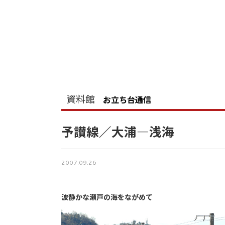
資料館
お立ち台通信
予讃線／大浦―浅海
2007.09.26
波静かな瀬戸の海をながめて