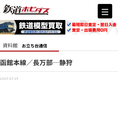
資料館
お立ち台通信
函館本線／長万部─静狩
2007.07.25