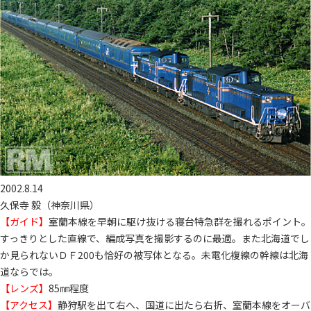
2002.8.14
久保寺 毅（神奈川県）
【ガイド】
室蘭本線を早朝に駆け抜ける寝台特急群を撮れるポイント。
すっきりとした直線で、編成写真を撮影するのに最適。また北海道でし
か見られないＤＦ200も恰好の被写体となる。未電化複線の幹線は北海
道ならでは。
【レンズ】
85㎜程度
【アクセス】
静狩駅を出て右へ、国道に出たら右折、室蘭本線をオーバ