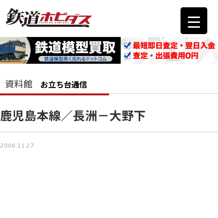
資料館
お立ち台通信
鹿児島本線／長洲－大野下
2006.11.27