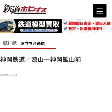
資料館
お立ち台通信
神岡鉄道／漆山―神岡鉱山前
2006.11.13