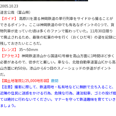
2005.10.23
道言公哉（富山県）
【ガイド】
高原川を渡る神岡鉄道の単行列車をサイドから撮ることが
できるポイント。ここは神岡鉄道の中でも有名なポイントの1つで、貨
物列車が走っていた頃は多くのファンで賑わっていた。11月30日限り
で廃止されるため、最後の紅葉の中を行く〈おくひだ号〉の姿を記録に
残しておきたいところだ。
【レンズ】
35～50mm
【アクセス】
神岡鉄道漆山から国道41号線を高山方面に1時間ほど歩く
必要があるので、徒歩だと厳しい。車なら、北陸自動車道富山ICから高
山方面に約50分。漆山から6つ目のスノーシェッドの歩道がポイント
だ。
【国土地理院1/25,000地形図】
鹿間
【注意】撮影に際して、鉄道用地・私有地などに無断で立ち入ること、
近隣の住民に迷惑をかける行為、危険な行為、違法駐車、ゴミの投げ捨
ては絶対に行わないでください。マナーを守って鉄道趣味を育てていき
ましょう。