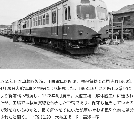
1955年日本車輌蕨製造。田町電車区配属、横須賀線で運用され1960年
4月20日大船電車区開設により転属した。1968年6月スカ線113系化に
より新前橋へ転属し、1978年6月廃車。大船工場（解体施工）に送られ
たが、工場では横須賀線を代表した車輛であり、保守も担当していたの
で残せないものかと、長く解体せずにいたが願い叶わず民営化前に処分
されたと聞く。 ’79.11.30 大船工場 P：高澤一昭