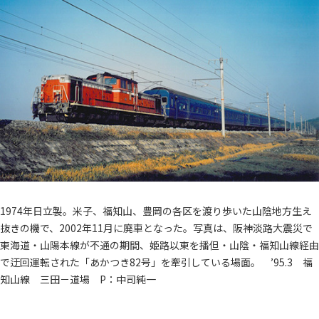
1974年日立製。米子、福知山、豊岡の各区を渡り歩いた山陰地方生え
抜きの機で、2002年11月に廃車となった。写真は、阪神淡路大震災で
東海道・山陽本線が不通の期間、姫路以東を播但・山陰・福知山線経由
で迂回運転された「あかつき82号」を牽引している場面。 ’95.3 福
知山線 三田－道場 P：中司純一