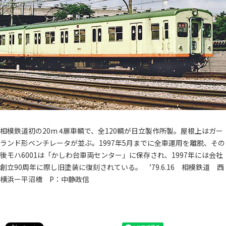
相模鉄道初の20m 4扉車輌で、全120輌が日立製作所製。屋根上はガー
ランド形ベンチレータが並ぶ。1997年5月までに全車運用を離脱、その
後モハ6001は「かしわ台車両センター」に保存され、1997年には会社
創立90周年に際し旧塗装に復刻されている。 ’79.6.16 相模鉄道 西
横浜ー平沼橋 P：中静政信