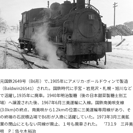
元国鉄2649号（B6形）で､1905年にアメリカ･ボールドウィンで製造
（Baldwin26541）された。国鉄時代に手宮・岩見沢・札幌・旭川など
で活躍し1935年に廃車。1940年明治製糖（後の日本甜菜製糖士別工
場）へ譲渡された後、1967年6月三美運輸に入線。国鉄南美唄支線
(3.0km)の終点、南美唄から1.2kmの位置に三美運輸専用線があり、そ
の終端の石炭積込場でB6形が入換に活躍していた。1973年3月三美鉱
業の閉山にともない同線が廃止、１号も廃車された。 ’73.1.9 三井美
唄 P：佐々木裕治