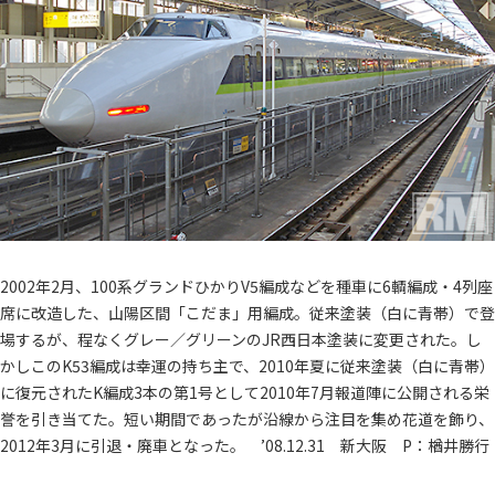
2002年2月、100系グランドひかりV5編成などを種車に6輌編成・4列座
席に改造した、山陽区間「こだま」用編成。従来塗装（白に青帯）で登
場するが、程なくグレー／グリーンのJR西日本塗装に変更された。し
かしこのK53編成は幸運の持ち主で、2010年夏に従来塗装（白に青帯）
に復元されたK編成3本の第1号として2010年7月報道陣に公開される栄
誉を引き当てた。短い期間であったが沿線から注目を集め花道を飾り、
2012年3月に引退・廃車となった。 ’08.12.31 新大阪 P：楢井勝行