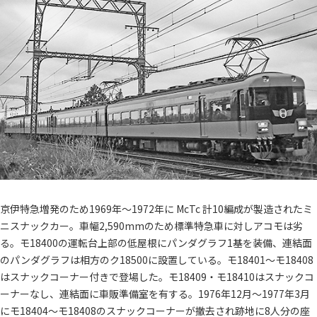
京伊特急増発のため1969年～1972年に McTc 計10編成が製造されたミ
ニスナックカー。車幅2,590mmのため標準特急車に対しアコモは劣
る。モ18400の運転台上部の低屋根にパンダグラフ1基を装備、連結面
のパンダグラフは相方のク18500に設置している。モ18401～モ18408
はスナックコーナー付きで登場した。モ18409・モ18410はスナックコ
ーナーなし、連結面に車販準備室を有する。1976年12月～1977年3月
にモ18404～モ18408のスナックコーナーが撤去され跡地に8人分の座