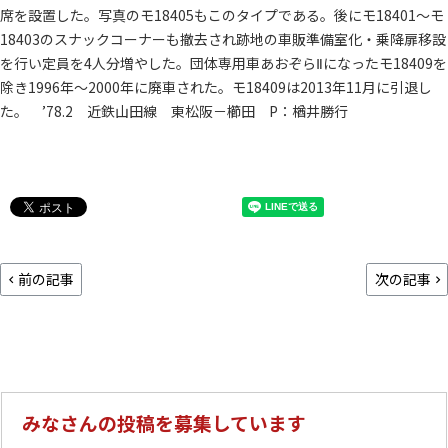
席を設置した。写真のモ18405もこのタイプである。後にモ18401～モ
18403のスナックコーナーも撤去され跡地の車販準備室化・乗降扉移設
を行い定員を4人分増やした。団体専用車あおぞらⅡになったモ18409を
除き1996年～2000年に廃車された。モ18409は2013年11月に引退し
た。 ’78.2 近鉄山田線 東松阪－櫛田 P：楢井勝行
前の記事
次の記事
みなさんの投稿を募集しています