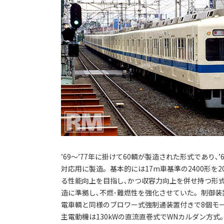
’69～’77年に掛けて60輌が製造された形式であり
対応用に製造。基本的には17m車基準の2400形を
る性能向上を目指し､かつ収容力向上を併せ持つ形式
造に準拠し､不燃･難燃性を強化させていた。制御装
電車輌と同様のブロワー式強制通装置付きで8個モータ
主電動機は130kWの直流直巻式でWNカルダン方式