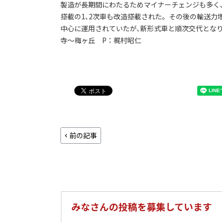
製造が長期間にわたるためマイナーチェンジも多く､’71
搭載の1､2次車も改造搭載された。その後の輸送力
中心に運用されていたが､新形式車と順次交代となり､’1
寺～梅ヶ丘 P：梶村昭仁
前の記事
みなさんの投稿を募集しています