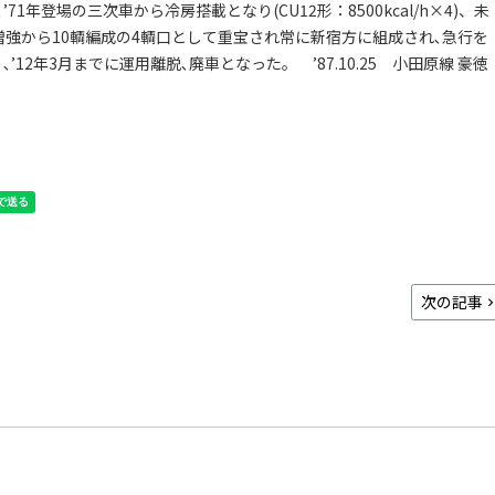
年登場の三次車から冷房搭載となり(CU12形：8500kcal/h×4)、未
増強から10輌編成の4輌口として重宝され常に新宿方に組成され､急行を
2年3月までに運用離脱､廃車となった。 ’87.10.25 小田原線 豪徳
次の記事