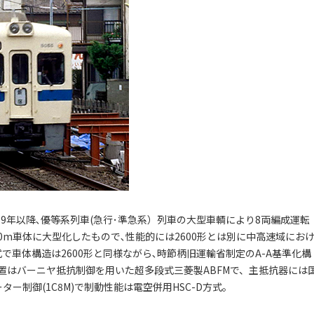
､’69年以降､優等系列車(急行･準急系）列車の大型車輌により8両編成運転
20m車体に大型化したもので､性能的には2600形とは別に中高速域にお
で車体構造は2600形と同様ながら､時節柄旧運輸省制定のA-A基準化構
置はバーニヤ抵抗制御を用いた超多段式三菱製ABFMで、主抵抗器には
ー制御(1C8M)で制動性能は電空併用HSC-D方式。
。