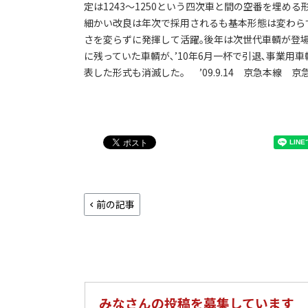
定は1243～1250という四次車と間の空番を埋める
細かい改良は年次で採用されるも基本形態は変わら
さを変らずに発揮して活躍｡後年は次世代車輌が登
に残っていた車輌が､’10年6月一杯で引退､事業用
表した形式も消滅した。 ’09.9.14 京急本線 
前の記事
みなさんの投稿を募集しています