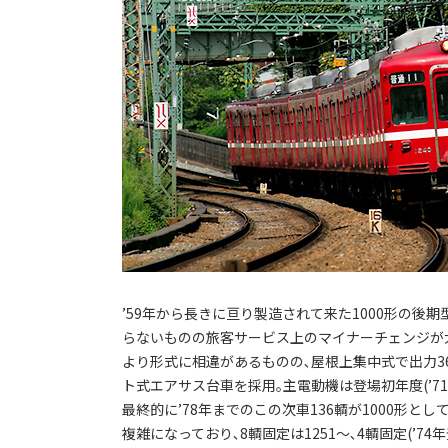
’59年から長きに亘り製造されて来た1000形の
らないものの旅客サービス上のマイナーチェンジが
より形式に相違があるものの､屋根上集中式で出力36,0
ト式エアサス台車を採用｡主電動機は登場初年度(’71
最終的に’78年までのこの次車136輌が1000形
複雑になっており､8輌固定は1251～､4輌固定(’74