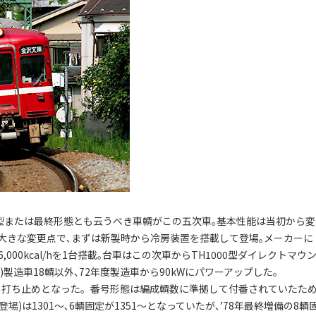
後期型または最終形態とも云うべき車輌がこの五次車｡基本性能は当初から変
大きな変更点で､まずは新製時から冷房装置を搭載して登場｡メーカーに
00kcal/hを1台搭載｡台車はこの次車からTH1000型ダイレクトマウ
)製造車18輌以外､72年度製造車から90kWにパワーアップした｡
として打ち止めとなった。番号形態は編成輌数に準拠して付番されていたた
年登場)は1301～､6輌固定が1351～となっていたが､’78年最終増備の8輌