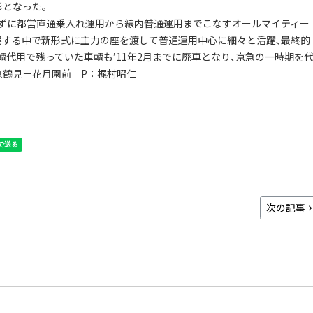
形となった。
ずに都営直通乗入れ運用から線内普通運用までこなすオールマイティー
場する中で新形式に主力の座を渡して普通運用中心に細々と活躍､最終的
車輌代用で残っていた車輌も’11年2月までに廃車となり､京急の一時期を
京急鶴見－花月園前 P：梶村昭仁
次の記事