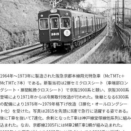
1964年～1973年に製造された阪急京都本線用元特急車（McTMTc＋
McTMTc 7本）である。新製当初は2扉セミクロスシート（車端部ロン
グシート・扉間転換クロスシート）で京阪1900系と競い、京阪3000系
登場により1971年からは冷房取付改造が行われた。後継となる6300系
の配備により1976年～1979年格下げ改造（3扉化・オールロングシー
ト化）を受けた。写真は2815を先頭に8連で急行に活躍する姿である。
後にT車を抜いて7連化、余剰となったT車は神戸線宝塚線他系列に組み
込まれた。なお、京都線2305FにはM車2輌T車1輌が組み込まれた。