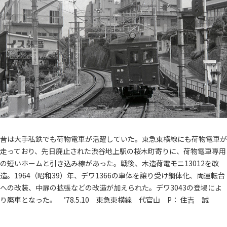
昔は大手私鉄でも荷物電車が活躍していた。東急東横線にも荷物電車が
走っており、先日廃止された渋谷地上駅の桜木町寄りに、荷物電車専用
の短いホームと引き込み線があった。戦後、木造荷電モニ13012を改
造。1964（昭和39）年、デワ1366の車体を譲り受け鋼体化、両運転台
への改装、中扉の拡張などの改造が加えられた。デワ3043の登場によ
り廃車となった。 ’78.5.10 東急東横線 代官山 P： 住吉 誠