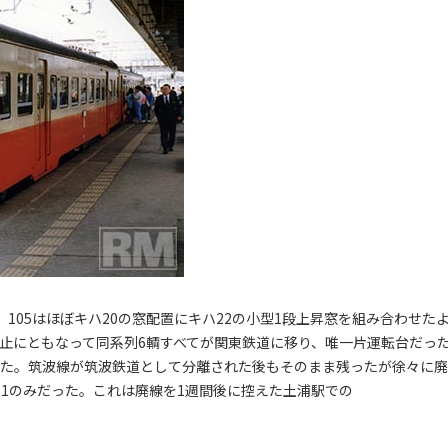
4 、105はほぼキハ20の窓配置にキハ22の小型1段上昇窓を組み合わせた
廃止にともなって同系列6輌すべてが関東鉄道に移り、唯一片運転台だっ
れた。筑波線が筑波鉄道として分離された後もそのまま残ったが徐々に廃
811のみだった。これは廃線を1週間後に控えた土浦駅での