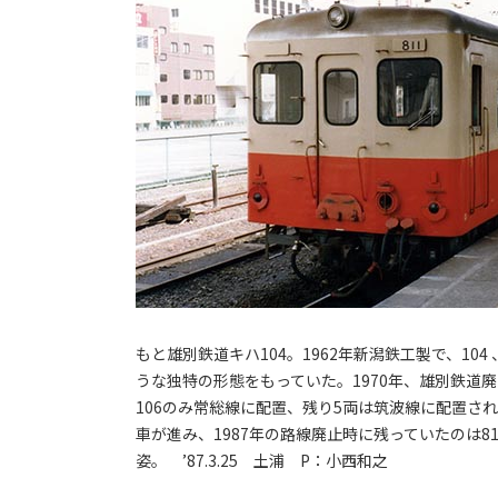
もと雄別鉄道キハ104。1962年新潟鉄工製で、10
うな独特の形態をもっていた。1970年、雄別鉄道
106のみ常総線に配置、残り5両は筑波線に配置さ
車が進み、1987年の路線廃止時に残っていたのは
姿。 ’87.3.25 土浦 P：小西和之