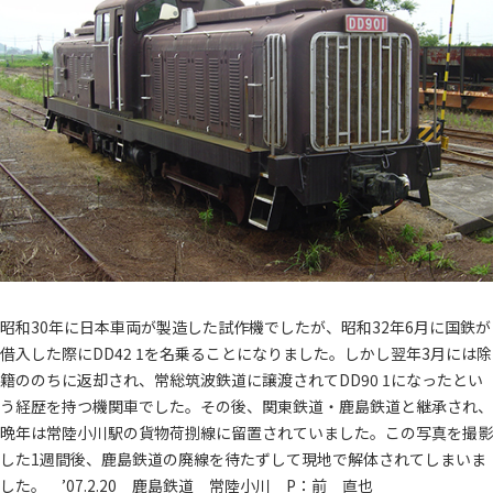
昭和30年に日本車両が製造した試作機でしたが、昭和32年6月に国鉄が
借入した際にDD42 1を名乗ることになりました。しかし翌年3月には除
籍ののちに返却され、常総筑波鉄道に譲渡されてDD90 1になったとい
う経歴を持つ機関車でした。その後、関東鉄道・鹿島鉄道と継承され、
晩年は常陸小川駅の貨物荷捌線に留置されていました。この写真を撮影
した1週間後、鹿島鉄道の廃線を待たずして現地で解体されてしまいま
した。 ’07.2.20 鹿島鉄道 常陸小川 P：前 直也