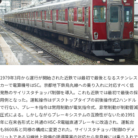
1979年3月から運行が開始された近鉄では最初で最後となるステンレス
カーで電算機号はSC。京都地下鉄烏丸線への乗り入れに対応すべく低
発熱のサイリスタチョッパ制御を導入。これも近鉄では最初で最後の採
用例となった。運転操作はデスクトップタイプの前後操作式2ハンドル
で行ない、ブレーキ指令は常用制動が電気指令式、非常制動が制動管減
圧式による。しかしながらブレーキシステムの互換性がないため1991
年に在来各形式と共通のHSC-R電磁直通ブレーキに改造され、運転台
も8600系と同様の構成に変更された。サイリスタチョッパ制御のデメ
リットである沿線地上設備の誘導障害の対応から奈良線には乗り入れで