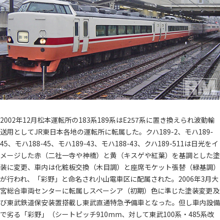
2002年12月松本運転所の183系189系はE257系に置き換えられ波動輸
送用としてJR東日本各地の運転所に転属した。クハ189-2、モハ189-
45、モハ188-45、モハ189-43、モハ188-43、クハ189-511は日光をイ
メージした赤（二社一寺や神橋）と黄（キスゲや紅葉）を基調とした塗
装に変更、車内は化粧板交換（木目調）と座席モケット張替（緑基調）
が行われ、「彩野」と命名され小山電車区に配属された。2006年3月大
宮総合車両センターに転属しスペーシア（初期）色に準じた塗装変更及
び東武鉄道保安装置搭載し東武直通特急予備車となった。但し車内設備
で劣る「彩野」（シートピッチ910mm、対して東武100系・485系改