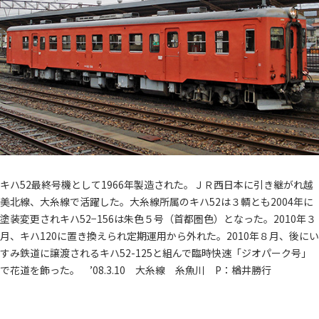
キハ52最終号機として1966年製造された。ＪＲ西日本に引き継がれ越
美北線、大糸線で活躍した。大糸線所属のキハ52は３輌とも2004年に
塗装変更されキハ52−156は朱色５号（首都圏色）となった。2010年３
月、キハ120に置き換えられ定期運用から外れた。2010年８月、後にい
すみ鉄道に譲渡されるキハ52-125と組んで臨時快速「ジオパーク号」
で花道を飾った。 ’08.3.10 大糸線 糸魚川 P：楢井勝行