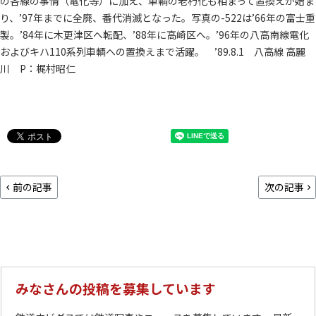
の各線の事情（電化等）に加え、車輌の老朽化も相まって置換えが始ま
り、’97年までに全廃、番代消滅となった。写真の-522は’66年の富士重
製。’84年に木更津区へ転配、’88年に高崎区へ。’96年の八高南線電化
およびキハ110系列車輌への置換えまで活躍。 ’89.8.1 八高線 高麗
川 P：梶村昭仁
前の記事
次の記事
みなさんの投稿を募集しています