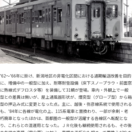
’62～’66年に掛け、新潟地区の非電化区間における通期輸送改善を目的
に、増備中の一般型に加え、耐寒耐雪設備（床下スノープラウ・前面窓
に熱線式デフロスタ等）を装備して31輌が登場。車内・外観上で一般
型との差異は無いが、屋上通風器形状が、煙突型（グローブ型）から箱
型の押込み式に変更となった点。主に、越後・弥彦線系統で使用される
も、’84年に各線が電化の上、115系電車と置換わり、一部が余剰・老
朽廃車となったほかは、首都圏の一般型が活躍する各線区へ転配とな
り、これらとの混運用となった。ＪＲ化後も継続使用されるも、その後