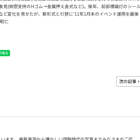
散見(側窓支持のHゴム→金属押え金式など)。後年、前部標識灯のシー
ど変化を見せたが、新形式と引替に’11年1月末のイベント運用を最後
村昭仁
次の記事
います。 最新車両から懐かしい国鉄時代の写真までみなさまのご応