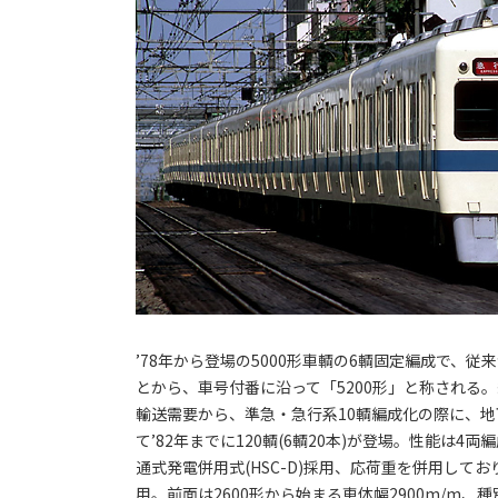
’78年から登場の5000形車輌の6輌固定編成で、
とから、車号付番に沿って「5200形」と称される
輸送需要から、準急・急行系10輌編成化の際に、地
て’82年までに120輌(6輌20本)が登場。性能は4
通式発電併用式(HSC-D)採用、応荷重を併用しており
用。前面は2600形から始まる車体幅2900m/m