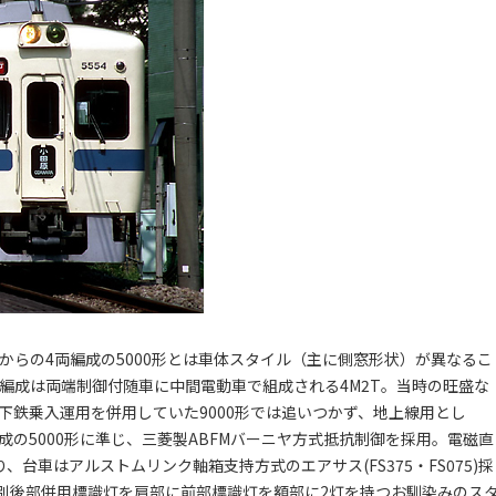
従来からの4両編成の5000形とは車体スタイル（主に側窓形状）が異なるこ
。編成は両端制御付随車に中間電動車で組成される4M2T。当時の旺盛な
下鉄乗入運用を併用していた9000形では追いつかず、地上線用とし
両編成の5000形に準じ、三菱製ABFMバーニヤ方式抵抗制御を採用。電磁直
、台車はアルストムリンク軸箱支持方式のエアサス(FS375・FS075)採
、種別後部併用標識灯を肩部に前部標識灯を額部に2灯を持つお馴染みのス