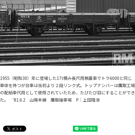
1955（昭和30）年に登場した17t積み長尺用無蓋車でトラ6000と同じ
車体を持つが台車は当初より２段リンク式。トップナンバーは鷹取工場
の配給車代用として使用されていたため、たびたび目にすることができ
た。 ’81.6.2 山陽本線 鷹取操車場 P：上田隆浩