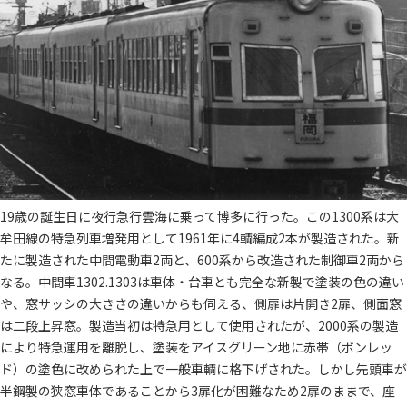
19歳の誕生日に夜行急行雲海に乗って博多に行った。この1300系は大
牟田線の特急列車増発用として1961年に4輌編成2本が製造された。新
たに製造された中間電動車2両と、600系から改造された制御車2両から
なる。中間車1302.1303は車体・台車とも完全な新製で塗装の色の違い
や、窓サッシの大きさの違いからも伺える、側扉は片開き2扉、側面窓
は二段上昇窓。製造当初は特急用として使用されたが、2000系の製造
により特急運用を離脱し、塗装をアイスグリーン地に赤帯（ボンレッ
ド）の塗色に改められた上で一般車輌に格下げされた。しかし先頭車が
半鋼製の狭窓車体であることから3扉化が困難なため2扉のままで、座