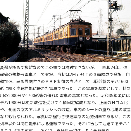
変遷が極めて複雑なのでこの欄では詳述できないが、 昭和24年、運
輸省の規格形電車として登場、当初は2Ｍｃ+1Ｔの３輌編成で登場。自
動加速、弱め界磁付きのＡＢＦ制御の当時としては戦前製のデハ1600
形に続く高速性能に優れた電車であった。この電車を基本として、特急
用の2000形や1700形等の優れた電車の基本となった。昭和35年頃には
デハ1900形は更新改造を受けて４輌固定編成となり、正面のＨゴム化
や、側面の窓のアルミサッシへの改造、車内のシートの座り心地の改善
なども行なわれた。写真は新宿行き快速準急の始発列車であるが、この
列車以外は高性能車による運転であった。それに伍して活躍するデハ１
９０１以下の編成。 ’68.12 喜多見─狛江 Ｐ：永野晴樹