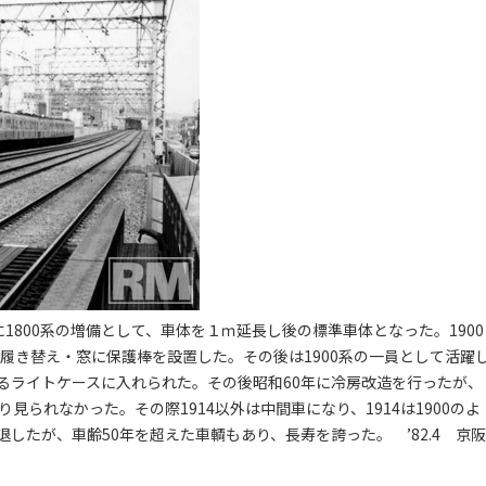
年に1800系の増備として、車体を１ｍ延長し後の標準車体となった。1900
に履き替え・窓に保護棒を設置した。その後は1900系の一員として活躍
るライトケースに入れられた。その後昭和60年に冷房改造を行ったが、
見られなかった。その際1914以外は中間車になり、1914は1900のよ
したが、車齢50年を超えた車輌もあり、長寿を誇った。 ’82.4 京阪