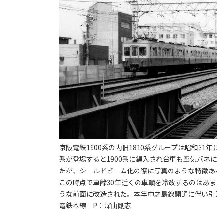
京阪電鉄1900系の内旧1810系グループは昭和31
系が登場すると1900系に編入され台車も空気バネ
たが、シールドビーム化の際に写真のような特徴あ
この時点で車齢30年近くの車輌を冷改するのはあまり
うな前面に改造された。本年中之島線開通に伴い引退
電鉄本線 P：深山剛志