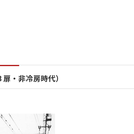
系３扉・非冷房時代）