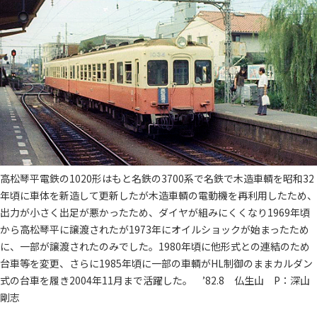
高松琴平電鉄の1020形はもと名鉄の3700系で名鉄で木造車輌を昭和32
年頃に車体を新造して更新したが木造車輌の電動機を再利用したため、
出力が小さく出足が悪かったため、ダイヤが組みにくくなり1969年頃
から高松琴平に譲渡されたが1973年にオイルショックが始まったため
に、一部が譲渡されたのみでした。1980年頃に他形式との連結のため
台車等を変更、さらに1985年頃に一部の車輌がHL制御のままカルダン
式の台車を履き2004年11月まで活躍した。 ’82.8 仏生山 P：深山
剛志