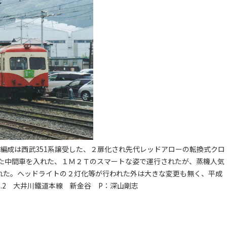
313編成は西武351系譲受した、２扉化され先代レッドアローの転換式クロ
化した中間車を入れた、１Ｍ２Ｔのスマートな姿で運行されたが、蒸機人気
された。ヘッドライトの２灯化等が行われた外は大きな変更も無く、平成
5.2 大井川鐵道本線 新金谷 P：深山剛志