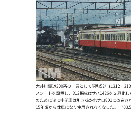
大井川鐵道300系の一員として昭和52年に312・
スシートを設置し、312編成はサハ1426を２扉
のために後に中間車は引き抜かれナロ801に改造
15年頃から休車になり使用されなくなった。 ’03.