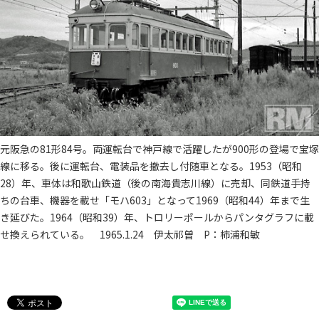
元阪急の81形84号。両運転台で神戸線で活躍したが900形の登場で宝塚
線に移る。後に運転台、電装品を撤去し付随車となる。1953（昭和
28）年、車体は和歌山鉄道（後の南海貴志川線）に売却、同鉄道手持
ちの台車、機器を載せ「モハ603」となって1969（昭和44）年まで生
き延びた。1964（昭和39）年、トロリーポールからパンタグラフに載
せ換えられている。 1965.1.24 伊太祁曽 P：柿浦和敏