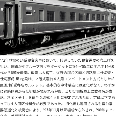
’72年登場の14系寝台客車において、低迷していた寝台需要の底上げを
狙い、国鉄が小グループ向けをターゲットに’84～’85年にオハネ14形0
代から6輌を改造。改造は大宮工。従来の寝台区画と通路部に仕切壁・
仕切扉(引扉)を設け、２段式寝台４人用コンパートメント方式とした(8
区画/輌)愛称名カルテット。基本的な車体構造には変化がなく、わずか
に通路側窓から仕切壁が覗かれる程度。当初は側折扉上に愛称名が表
記。料金区分上、B寝台２段式４人用に規定されるため、定員以下であ
っても４人用区分料金が必要であった。JR化後も運用されるも寝台需
要低迷化と統廃合により、’97年11月以降編成から外され、’98年までに