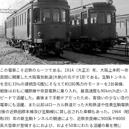
この電車こそ近鉄のルーツである。1914（大正3）年、大阪上本町～奈
良間に開業した大阪電気軌道(大軌)の元デボ1形である。生駒トンネル
を含む33‰の連続急勾配にそなえて約180馬力のモーターを2台装備、
戦後はおもに橿原線や奈良電鉄に乗り入れ、最高速度も90km/h近いス
ピードで活躍した。最後まで手動ドアだったため、客扱いの少ない急行
電車にも活躍、また以前はローカル鉄道だった大和鉄道や信貴生駒電鉄
(後の近鉄田原本線及び生駒線)に貸し出された車輌もあった。1964（昭
和39）年の新生駒トンネルの開通により、近鉄奈良線に900系や8000
系大型車が登場するにおよび、およそ50年にわたる活躍の幕を閉じ