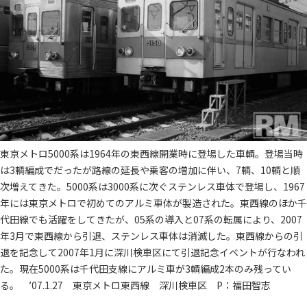
東京メトロ5000系は1964年の東西線開業時に登場した車輌。登場当時
は3輌編成でだったが路線の延長や乗客の増加に伴い、7輌、10輌と順
次増えてきた。5000系は3000系に次ぐステンレス車体で登場し、1967
年には東京メトロで初めてのアルミ車体が製造された。東西線のほか千
代田線でも活躍をしてきたが、05系の導入と07系の転属により、2007
年3月で東西線から引退、ステンレス車体は消滅した。東西線からの引
退を記念して2007年1月に深川検車区にて引退記念イベントが行なわれ
た。現在5000系は千代田支線にアルミ車が3輌編成2本のみ残ってい
る。 ’07.1.27 東京メトロ東西線 深川検車区 P：福田智志