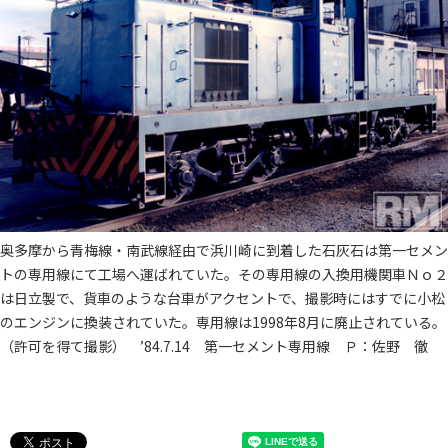
奥多摩から青梅線・南武線経由で浜川崎に到着した石灰石は第一セメン
トの専用線にて工場へ運ばれていた。その専用線の入換用機関車Ｎｏ２
は日立製で、貨車のような台車がアクセントで、撮影時にはすでに小松
のエンジンに換装されていた。専用線は1998年8月に廃止されている。
（許可を得て撮影） ’84.7.14 第一セメント専用線 Ｐ：佐野 徹