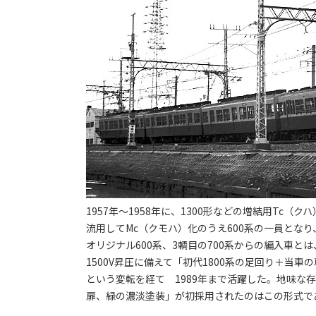
1957年～1958年に、1300形などの増結用Tc
流用してMc（クモハ）化のうえ600系の一員となり、
オリジナル600系、3輌目の700系からの編入車と
1500V昇圧に備えて「初代1800系の足回り＋当
という変転を経て 1989年まで活躍した。地味な
扉、緑の濃淡塗装」が初採用されたのはこの形式である