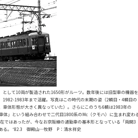
（クハ）として10両が製造された1650形がルーツ。数年後には旧型車の機器
1982-1983年まで活躍。写真はこの時代の末期の姿（2輌目・4輌目の
は、車体形態が大きく異なっていた）。さらにこのうち6輌は1983年の
車の車体」という組み合わせで二代目1800系のMc（クモハ）に生まれ変わ
存在ではあったが、今なお京阪線の通勤車の基本形となっている「両開3
。 ‘82.3 御殿山─牧野 P：清水祥史