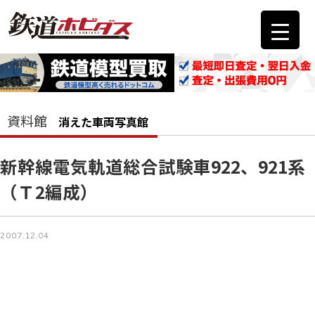
資料館
消えた車両写真館
新幹線電気軌道総合試験車922、921系
（Ｔ2編成）
2007.12.04