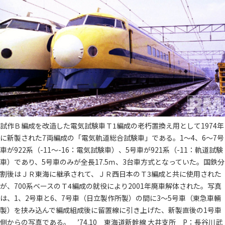
試作Ｂ編成を改造した電気試験車Ｔ1編成の老朽置換え用として1974年
に新製された7両編成の「電気軌道総合試験車」である。1～4、6～7号
車が922系（-11～-16：電気試験車）、5号車が921系（-11：軌道試験
車）であり、5号車のみが全長17.5ｍ、3台車方式となっていた。国鉄分
割後はＪＲ東海に継承されて、ＪＲ西日本のＴ3編成と共に使用された
が、700系ベースのＴ4編成の就役により2001年廃車解体された。写真
は、1、2号車と6、7号車（日立製作所製）の間に3～5号車（東急車輛
製）を挟み込んで編成組成後に留置線に引き上げた、新製直後の1号車
側からの写真である。 ’74.10 東海道新幹線 大井支所 P：長谷川武