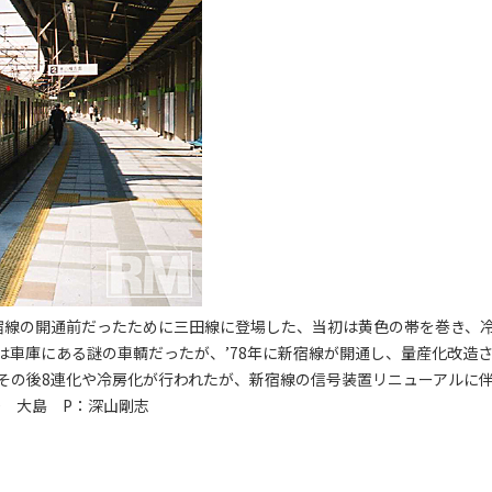
、新宿線の開通前だったために三田線に登場した、当初は黄色の帯を巻き、
は車庫にある謎の車輌だったが、’78年に新宿線が開通し、量産化改造
その後8連化や冷房化が行われたが、新宿線の信号装置リニューアルに
.10 大島 P：深山剛志