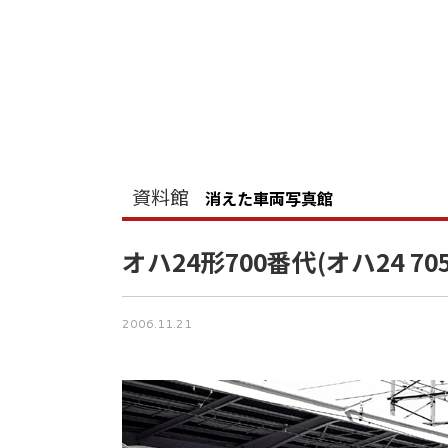
資料館
消えた車両写真館
オハ24形700番代(オハ24 705
2006.11.21