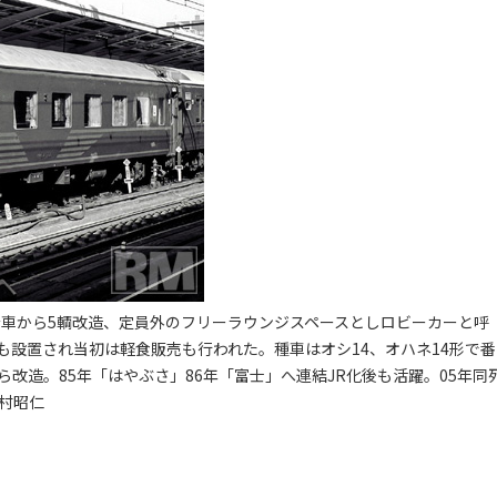
寝台車から5輌改造、定員外のフリーラウンジスペースとしロビーカーと呼
設置され当初は軽食販売も行われた。種車はオシ14、オハネ14形で番
から改造。85年「はやぶさ」86年「富士」へ連結JR化後も活躍。05年同
梶村昭仁