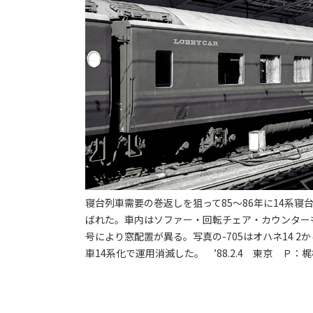
寝台列車需要の巻返しを狙って85～86年に14系
ばれた。車内はソファー・回転チェア・カウンターも
号により窓配置が異る。写真の-705はオハネ14 2
車14系化で運用消滅した。 ’88.2.4 東京 Ｐ：