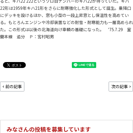
ると、キハ22 222というゾロ目ナンバーのキハ22が待っていた。キハ
22形は1959年キハ21形をさらに耐寒強化した形式として誕生。乗降口
にデッキを設けるほか、窓も小型の一段上昇窓とし保温性を高めてい
る。もとろんエンジンや冷却装置などの耐雪・耐寒能力も一層高められ
た。この形式は以後の北海道向け車輌の基礎になった。 ’75.7.29 室
蘭本線 追分 Ｐ：宮村昭男
前の記事
次の記事
みなさんの投稿を募集しています