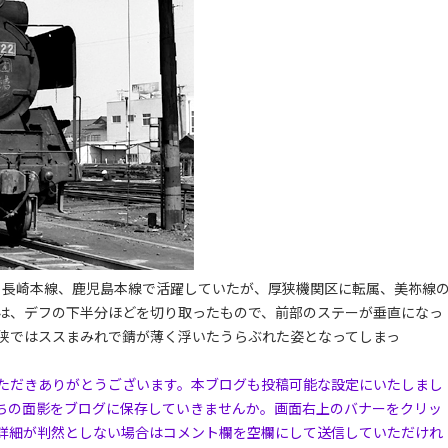
属、長崎本線、鹿児島本線で活躍していたが、厚狭機関区に転属、美祢線
は、デフの下半分ほどを切り取ったもので、前部のステーが垂直になっ
狭ではススまみれで錆が薄く浮いたうらぶれた姿となってしまっ
司
ただきありがとうございます。本ブログも投稿可能な設定にいたしまし
ちの面影をブログに保存していきませんか。画面右上のバナーをクリッ
詳細が判然としない場合はコメント欄を空欄にして送信していただけれ