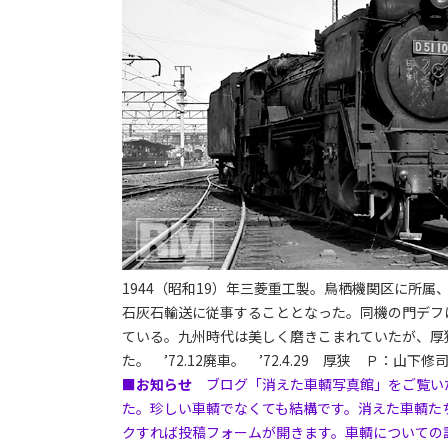
1944（昭和19）年三菱重工製。鳥栖機関区に所
石灰石輸送に従事することとなった。同機の門デフ
ている。九州時代は美しく磨きこまれていたが、厚
た。 ’72.12廃車。 ’72.4.29 厚狭 Ｐ：山下修
■お知らせ
ブログ「消えた車輌写真館」をご覧い
た。珍しい車輌でなくても結構です。消えた車輌た
クすれば投稿フォームが開きます。車輌についての