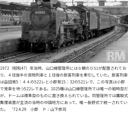
1972（昭和47）年当時、山口線管理所には８輌のＤ51が配置されてお
り、４往復半の貨物列車と１往復の旅客列車を牽引していた。旅客列車
は益田発5：４４の522レと小郡発15：32の521レで、この写真は小郡
で発車を待つ522レである。1025機は山口線管理所では唯一の戦時型だ
が、ドームは標準型のものに置き換えられている。同管理所では鷹取式
集煙装置が主流の当時の中国地方にあって、唯一長野式で統一されてい
た。 ’72.4.29 小郡 Ｐ：山下修司